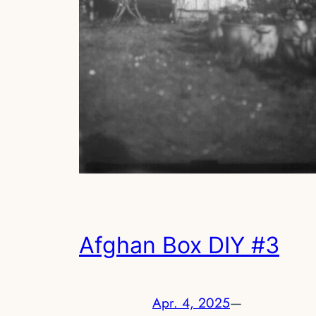
Afghan Box DIY #3
Apr. 4, 2025
—