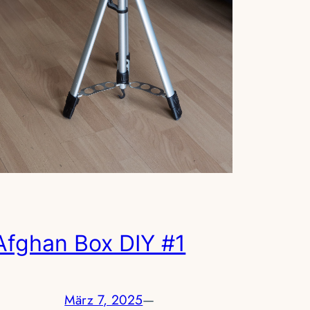
Afghan Box DIY #1
März 7, 2025
—