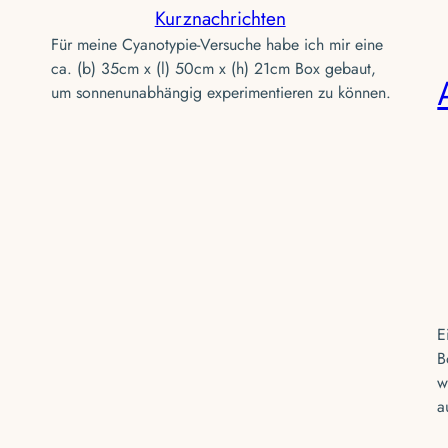
Kurznachrichten
Für meine Cyanotypie-Versuche habe ich mir eine
ca. (b) 35cm x (l) 50cm x (h) 21cm Box gebaut,
um sonnenunabhängig experimentieren zu können.
E
B
w
a